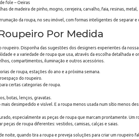
de fole – Oeiras
as de madeira de pinho, mogno, cerejeira, carvalho, faia, resinas, metal, 
rrumação da roupa, no seu imóvel, com formas inteligentes de separar e 
 Roupeiro Por Medida
o roupeiro. Disponha das sugestões dos designers experientes da nossa
alidade e a variedade de roupa que usa, através da escolha detalhada e 
pelhos, compartimentos, iluminação e outros acessórios.
gorias de roupa, estações do ano e a próxima semana.
icroespaço do roupeiro.
para certas categorias de roupa.
os, botas, lenços, gravatas.
mais desimpedido e visível. E a roupa menos usada num sítio menos desim
durado, especialmente as peças de roupa que marcam prontamente. Um roup
r peças de roupa diferentes: vestidos, camisas, calças e saias.
 noite, quando tira a roupa e preveja soluções para criar um roupeiro f